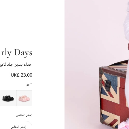
rly Days
حذاء بسيّر جلد لامع
UK£ 23.00
اللون
إختر المقاس
إختر المقاس