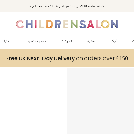
استمتعوا بخصم 10% على طلبيتكم الأولى كهدية ترحيب. سجلوا من هنا
ت
أولاد
أحذية
الماركات
مجموعة الصيف
هدايا
Free UK Next-Day Delivery
on orders over £150