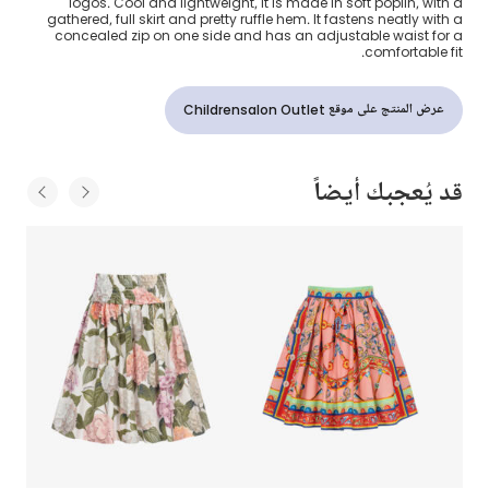
logos. Cool and lightweight, it is made in soft poplin, with a
gathered, full skirt and pretty ruffle hem. It fastens neatly with a
concealed zip on one side and has an adjustable waist for a
comfortable fit.
عرض المنتج على موقع Childrensalon Outlet
قد يُعجبك أيضاً