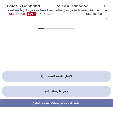
Dolce & Gabbana
Dolce & Gabbana
Dolc
ون أحمر
تنورة قطن بطبعة كاريتو لون زهري للبنات
تنورة بطبعة ورود لون زهري وأخضر للبنات
صندل
 للبنات
UK£ 385.00
UK£ 425.00
UK£ 170.00
5.00
-60%
UK£ 
الإتصال بخدمة العملاء
أرسل لنا رسالة
انضموا إلى برنامج مكافآت تشلدرن صالون