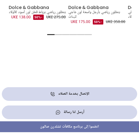
Dolce & Gabbana
Dolce & Gabbana
Dolc
ن كحلي
بنطلون رياضي بأرجل واسعة لون عاجي
بنطلون رياضي برباط قطن لون أسود للأولاد
 للأولاد
للبنات
UK£ 275.00
UK£ 138.00
5.00
-50%
UK£ 175.00
UK£ 350.00
-50%
الإتصال بخدمة العملاء
أرسل لنا رسالة
انضموا إلى برنامج مكافآت تشلدرن صالون