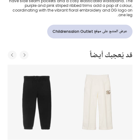
have side seam pockets and a cosy elasticated waistband. The
purple and pink striped ribbed trims add a pop of colour,
coordinating with the vibrant floral embroidery and DG logo on
one leg.
عرض المنتج على موقع Childrensalon Outlet
قد يُعجبك أيضاً