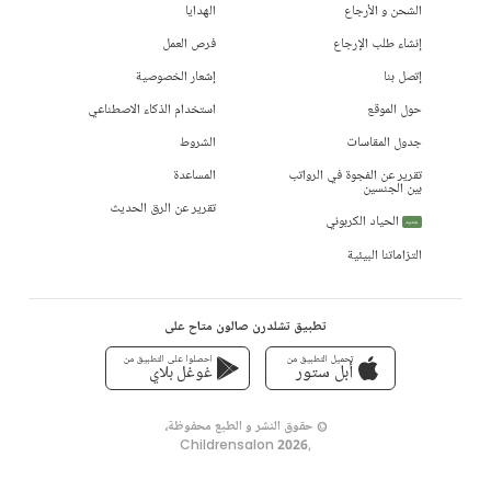
الشحن و الأرجاع
الهدايا
إنشاء طلب الإرجاع
فرص العمل
إتصل بنا
إشعار الخصوصية
حول الموقع
استخدام الذكاء الاصطناعي
جدول المقاسات
الشروط
تقرير عن الفجوة في الرواتب
المساعدة
بين الجنسين
تقرير عن الرق الحديث
الحياد الكربوني
جديد
التزاماتنا البيئية
تطبيق تشلدرن صالون متاح على
تحميل التطبيق من
احصلوا على التطبيق من
أبل ستور
غوغل بلاي
© حقوق النشر و الطبع محفوظة،
Childrensalon 2026
,