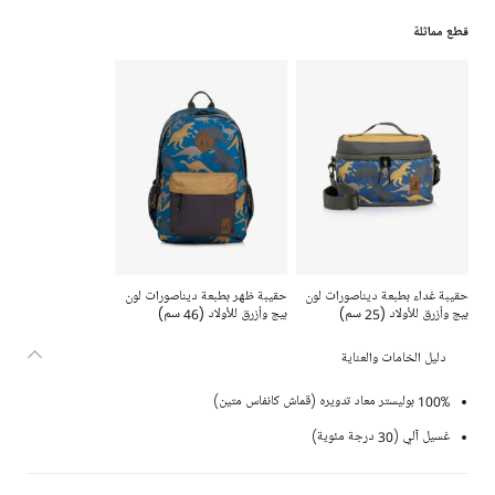
قطع مماثلة
حقيبة غداء بطبعة ديناصورات لون
حقيبة ظهر بطبعة ديناصورات لون
بيج وأزرق للأولاد (25 سم)
بيج وأزرق للأولاد (46 سم)
دليل الخامات والعناية
100% بوليستر معاد تدويره (قماش كانفاس متين)
غسيل آلي (30 درجة مئوية)