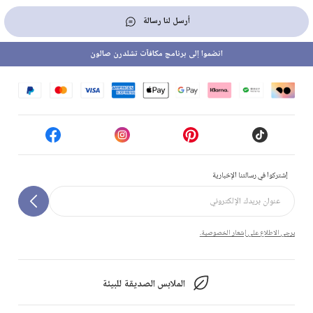
أرسل لنا رسالة
انضموا إلى برنامج مكافآت تشلدرن صالون
إشتركوا في رسالتنا الإخبارية
يرجى الاطلاع على إشعار الخصوصية.
الملابس الصديقة للبيئة