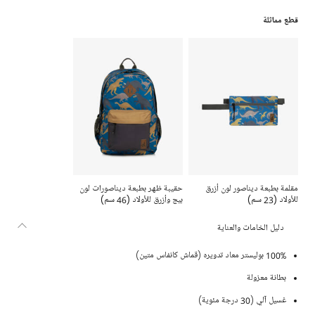
قطع مماثلة
مقلمة بطبعة ديناصور لون أزرق
حقيبة ظهر بطبعة ديناصورات لون
للأولاد (23 سم)
بيج وأزرق للأولاد (46 سم)
دليل الخامات والعناية
100% بوليستر معاد تدويره (قماش كانفاس متين)
بطانة معزولة
غسيل آلي (30 درجة مئوية)