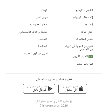
الشحن و الأرجاع
الهدايا
إنشاء طلب الإرجاع
فرص العمل
إتصل بنا
إشعار الخصوصية
حول الموقع
استخدام الذكاء الاصطناعي
جدول المقاسات
الشروط
تقرير عن الفجوة في الرواتب
المساعدة
بين الجنسين
تقرير عن الرق الحديث
الحياد الكربوني
جديد
التزاماتنا البيئية
تطبيق تشلدرن صالون متاح على
تحميل التطبيق من
احصلوا على التطبيق من
أبل ستور
غوغل بلاي
© حقوق النشر و الطبع محفوظة،
Childrensalon 2026
,