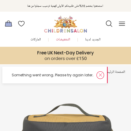
استمتعوا بخصم 10% على طلبيتكم الأولى كهدية ترحيب. سجلوا من هنا
الجديد لدينا
التخفيضات
الماركات
Free UK Next-Day Delivery
on orders over £150
الصفحة الرئيسية
أولاد
اكسسوارات التغدية
er.