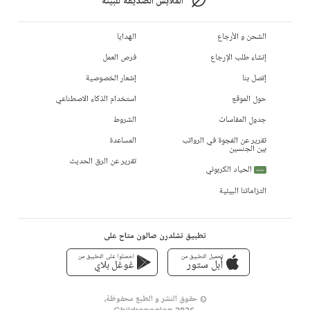
الملابس الصديقة للبيئة
الشحن و الأرجاع
الهدايا
إنشاء طلب الإرجاع
فرص العمل
إتصل بنا
إشعار الخصوصية
حول الموقع
استخدام الذكاء الاصطناعي
جدول المقاسات
الشروط
تقرير عن الفجوة في الرواتب
المساعدة
بين الجنسين
تقرير عن الرق الحديث
الحياد الكربوني
جديد
التزاماتنا البيئية
تطبيق تشلدرن صالون متاح على
تحميل التطبيق من
احصلوا على التطبيق من
أبل ستور
غوغل بلاي
© حقوق النشر و الطبع محفوظة،