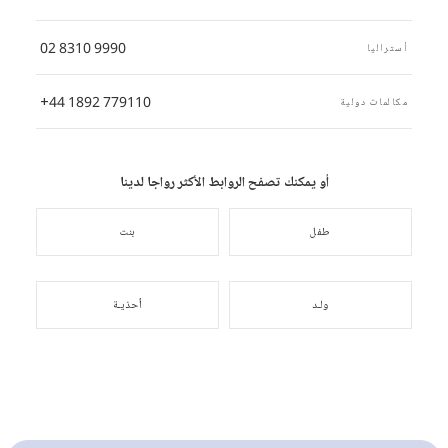
02 8310 9990
أستراليا
+44 1892 779110
مكالمات دولية
أو يمكنك تصفح الروابط الأكثر رواجا لدينا
طفل
بنت
ولـد
أحذيـة