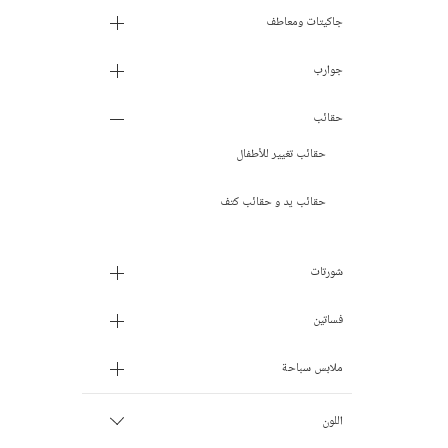
7- 8 سنوات
جاكيتات ومعاطف
9 - 10 سنوات
جوارب
11 - 12 سنة
حقائب
حقائب تغيير للأطفال
13 - 14 سنة
حقائب يد و حقائب كتف
15 - 16 سنة
شورتات
فساتين
ملابس سباحة
اللون