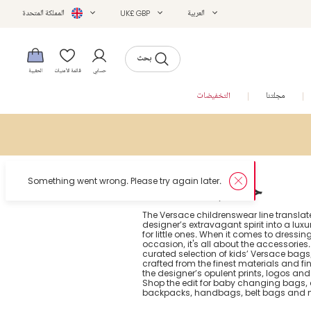
العربية
UK£ GBP
المملكة المتحدة
بحث
حسابي
قائمة الأمنيات
الحقيبة
مجلتنا
التخفيضات
Something went wrong. Please try again later.
Versace حقائب
The Versace childrenswear line translate
designer’s extravagant spirit into a luxu
for little ones. When it comes to dressing
occasion, it's all about the accessories.
curated selection of kids’ Versace bags,
crafted from the finest materials and fi
the designer’s opulent prints, logos a
Shop the edit for baby changing bags,
backpacks, handbags, belt bags and 