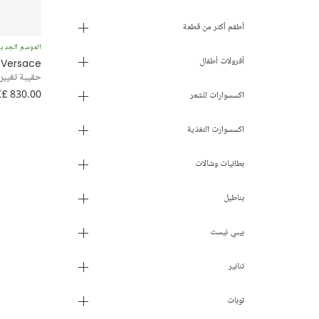
6 أشهر
أطقم أكثر من قطعة
الموسم الجدي
9 أشهر
أفرولات أطفال
Versace
حقيبة تغيير 
12 شهر
£ 830.00
اكسسوارات للشعر
18 شهر
اكسسوارت التغذية
2 سنة
بطانيات وشالات
3 سنوات
بناطيل
4 سنوات
بيبي نيست
5 سنوات
تنانير
6 سنوات
توبات