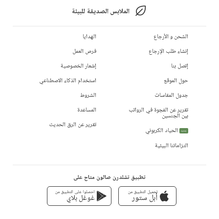
الملابس الصديقة للبيئة
الشحن و الأرجاع
الهدايا
إنشاء طلب الإرجاع
فرص العمل
إتصل بنا
إشعار الخصوصية
حول الموقع
استخدام الذكاء الاصطناعي
جدول المقاسات
الشروط
تقرير عن الفجوة في الرواتب
المساعدة
بين الجنسين
تقرير عن الرق الحديث
الحياد الكربوني
جديد
التزاماتنا البيئية
تطبيق تشلدرن صالون متاح على
تحميل التطبيق من
احصلوا على التطبيق من
أبل ستور
غوغل بلاي