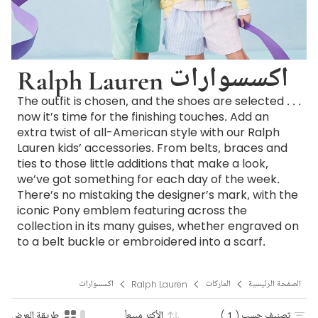
Ralph Lauren اكسسوارات
The outfit is chosen, and the shoes are selected . . .
now it’s time for the finishing touches. Add an
extra twist of all-American style with our Ralph
Lauren kids’ accessories. From belts, braces and
ties to those little additions that make a look,
we’ve got something for each day of the week.
There’s no mistaking the designer’s mark, with the
iconic Pony emblem featuring across the
collection in its many guises, whether engraved on
to a belt buckle or embroidered into a scarf.
الصفحة الرئيسية
الماركات
Ralph Lauren
اكسسوارات
تصنيف حسب
( 1 )
الأكثر مبيعاً
طريقة العرض