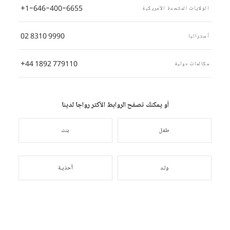
+1-646-400-6655
الولايات المتّحدة الأمريكية
02 8310 9990
أستراليا
+44 1892 779110
مكالمات دولية
أو يمكنك تصفح الروابط الأكثر رواجا لدينا
طفل
بنت
ولـد
أحذيـة