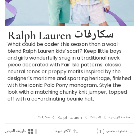
Ralph Lauren سكارفات
What could be cosier this season than a wool-
blend Ralph Lauren kids' scarf? Keep little boys
and girls wonderfully snug in a traditional neck
piece decorated with Fair Isle patterns, classic
neutral tones or preppy motifs inspired by the
designer's maritime and sporting heritage, finished
with the iconic Polo Pony monogram. Style the
look with a matching chunky knit jumper, topped
off with a co-ordinating beanie hat.
الصفحة الرئيسية
الماركات
Ralph Lauren
سكارفات
تصنيف حسب
( 1 )
الأكثر مبيعاً
طريقة العرض