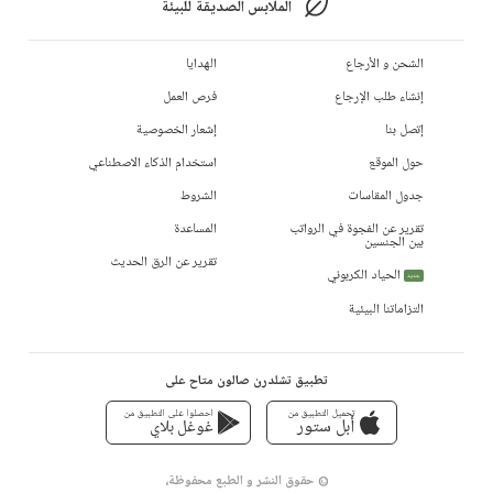
الملابس الصديقة للبيئة
الشحن و الأرجاع
الهدايا
إنشاء طلب الإرجاع
فرص العمل
إتصل بنا
إشعار الخصوصية
حول الموقع
استخدام الذكاء الاصطناعي
جدول المقاسات
الشروط
تقرير عن الفجوة في الرواتب
المساعدة
بين الجنسين
تقرير عن الرق الحديث
الحياد الكربوني
جديد
التزاماتنا البيئية
تطبيق تشلدرن صالون متاح على
تحميل التطبيق من
احصلوا على التطبيق من
أبل ستور
غوغل بلاي
© حقوق النشر و الطبع محفوظة،