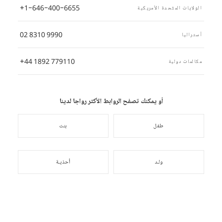
+1-646-400-6655
الولايات المتّحدة الأمريكية
02 8310 9990
أستراليا
+44 1892 779110
مكالمات دولية
أو يمكنك تصفح الروابط الأكثر رواجا لدينا
طفل
بنت
ولـد
أحذيـة