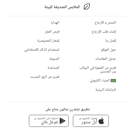
الملابس الصديقة للبيئة
الشحن و الأرجاع
الهدايا
إنشاء طلب الإرجاع
فرص العمل
إتصل بنا
إشعار الخصوصية
حول الموقع
استخدام الذكاء الاصطناعي
جدول المقاسات
الشروط
تقرير عن الفجوة في الرواتب
المساعدة
بين الجنسين
تقرير عن الرق الحديث
الحياد الكربوني
جديد
التزاماتنا البيئية
تطبيق تشلدرن صالون متاح على
تحميل التطبيق من
احصلوا على التطبيق من
أبل ستور
غوغل بلاي