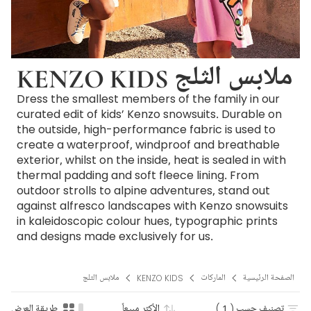
KENZO KIDS ملابس الثلج
Dress the smallest members of the family in our
curated edit of kids’ Kenzo snowsuits. Durable on
the outside, high-performance fabric is used to
create a waterproof, windproof and breathable
exterior, whilst on the inside, heat is sealed in with
thermal padding and soft fleece lining. From
outdoor strolls to alpine adventures, stand out
against alfresco landscapes with Kenzo snowsuits
in kaleidoscopic colour hues, typographic prints
and designs made exclusively for us.
الصفحة الرئيسية
الماركات
KENZO KIDS
ملابس الثلج
تصنيف حسب
( 1 )
الأكثر مبيعاً
طريقة العرض