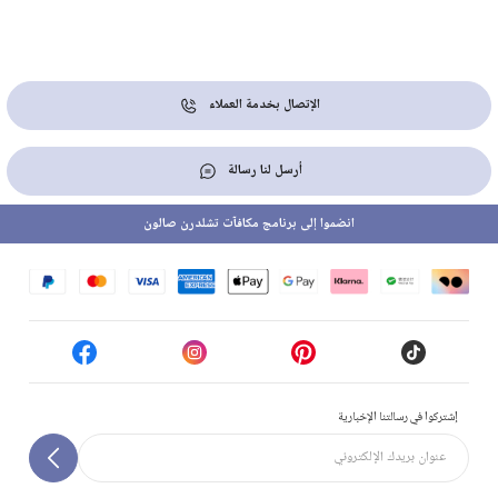
الإتصال بخدمة العملاء
أرسل لنا رسالة
انضموا إلى برنامج مكافآت تشلدرن صالون
إشتركوا في رسالتنا الإخبارية