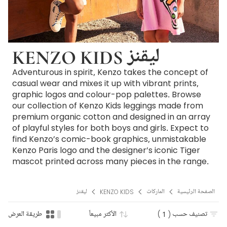
KENZO KIDS ليقنز
Adventurous in spirit, Kenzo takes the concept of
casual wear and mixes it up with vibrant prints,
graphic logos and colour-pop palettes. Browse
our collection of Kenzo Kids leggings made from
premium organic cotton and designed in an array
of playful styles for both boys and girls. Expect to
find Kenzo’s comic-book graphics, unmistakable
Kenzo Paris logo and the designer’s iconic Tiger
mascot printed across many pieces in the range.
الصفحة الرئيسية
الماركات
KENZO KIDS
ليقنز
تصنيف حسب
( 1 )
الأكثر مبيعاً
طريقة العرض