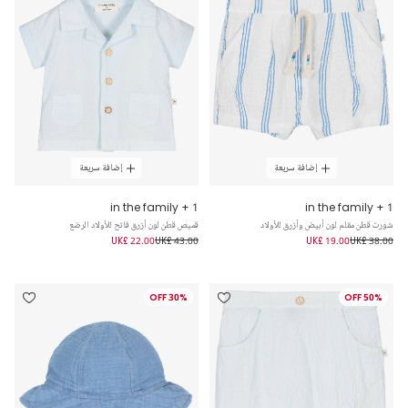
إضافة سريعة
إضافة سريعة
1 + in the family
1 + in the family
شورت قطن مقلم لون أبيض وأزرق للأولاد
قميص قطن لون أزرق فاتح للأولاد الرضع
UK£ 22.00
UK£ 43.00
UK£ 19.00
UK£ 38.00
30% OFF
50% OFF