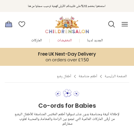
مكافآت تشلدرن صالون | اجمعوا النقاط مع كل عملية شراء لتحصلوا على هدايا حصرية وعروض مصممة خصيصا لتلبي
استمتعوا بخصم 10% على طلبيتكم الأولى كهدية ترحيب. سجلوا من هنا
متطلباتكم
الجديد لدينا
التخفيضات
الماركات
Free UK Next-Day Delivery
on orders over £150
الصفحة الرئيسية
أطقم متناسقة
أطفال رضع
Co-ords for Babies
لإطلالة أنيقة ومتناسقة بدون عناء، تسوقوا أطقم الملابس المتناسقة للأطفال الرضع
من أرقى الماركات العالمية التي تجمع بين الراحة والفخامة، والمحببة لقلوب
صغاركم.