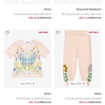
Molo
Mayoral Newborn
شورت بطبعة حديقة لون أخضر وعاجي (عدد 2)
كارديغان قطن عضوي محبوك لون زهري للبنات
UK£ 28.00
UK£ 55.00
UK£ 10.00
UK£ 17.00
50% OFF
50% OFF
إضافة سريعة
إضافة سريعة
Molo
Molo
بنطلون قطن عضوي محبوك لون زهري للبنات
تيشيرت قطن عضوي لون زهري فاتح للبنات
UK£ 18.00
UK£ 35.00
UK£ 20.00
UK£ 39.00