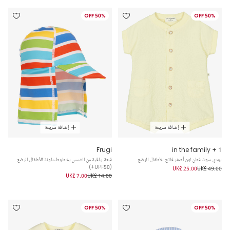
50% OFF
50% OFF
إضافة سريعة
إضافة سريعة
Frugi
1 + in the family
بودي سوت قطن لون أصفر فاتح للأطفال الرضع
قبعة واقية من الشمس بخطوط ملونة للأطفال الرضع
(UPF50+)
UK£ 25.00
UK£ 49.00
UK£ 7.00
UK£ 14.00
50% OFF
50% OFF