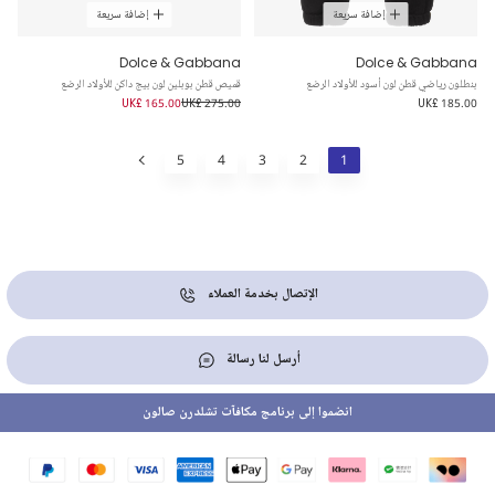
إضافة سريعة
إضافة سريعة
Dolce & Gabbana
Dolce & Gabbana
بنطلون رياضي قطن لون أسود للأولاد الرضع
قميص قطن بوبلين لون بيج داكن للأولاد الرضع
UK£ 165.00
UK£ 275.00
UK£ 185.00
5
4
3
2
1
الإتصال بخدمة العملاء
أرسل لنا رسالة
انضموا إلى برنامج مكافآت تشلدرن صالون