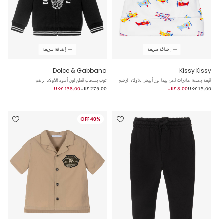
إضافة سريعة
إضافة سريعة
Dolce & Gabbana
Kissy Kissy
قبعة بطبعة طائرات قطن بيما لون أبيض للأولاد الرضع
توب بسحاب قطن لون أسود للأولاد الرضع
UK£ 138.00
UK£ 275.00
UK£ 8.00
UK£ 15.00
40% OFF