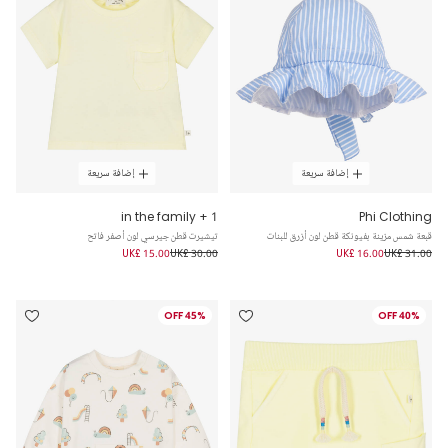
إضافة سريعة
إضافة سريعة
1 + in the family
Phi Clothing
قبعة شمس مزينة بفيونكة قطن لون أزرق للبنات
تيشيرت قطن جيرسي لون أصفر فاتح
UK£ 15.00
UK£ 30.00
UK£ 16.00
UK£ 31.00
45% OFF
40% OFF