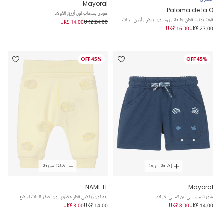
Mayoral
Paloma de la O
هودي بسحاب لون أزرق للأولاد
قبعة بونيه قطن بطبعة ورود لون أبيض وأزرق للبنات
UK£ 14.00
UK£ 24.00
UK£ 16.00
UK£ 27.00
45% OFF
45% OFF
إضافة سريعة
إضافة سريعة
NAME IT
Mayoral
شورت جيرسي لون كحلي للأولاد
بنطلون رياضي قطن عضوي لون أصفر للبنات الرضع
UK£ 8.00
UK£ 14.00
UK£ 8.00
UK£ 14.00