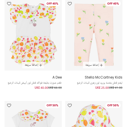
40% OFF
40% OFF
إضافة سريعة
إضافة سريعة
A Dee
Stella McCartney Kids
ليقنز قطن بنقشة ورود لون زهري للبنات الرضع
طقم شورت بطبعة فواكه قطن لون أبيض للبنات الرضع
UK£ 40.00
UK£ 66.00
UK£ 25.00
UK£ 41.00
50% OFF
50% OFF