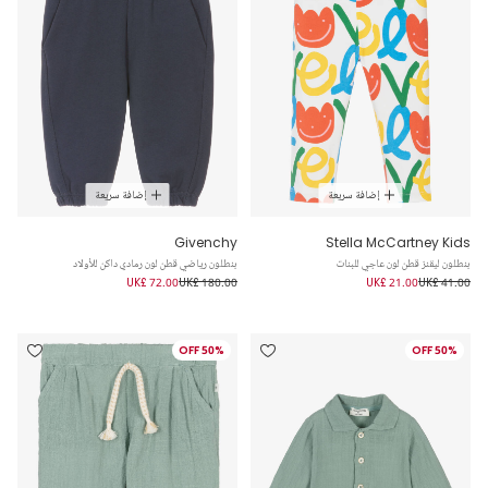
إضافة سريعة
إضافة سريعة
Givenchy
Stella McCartney Kids
بنطلون ليقنز قطن لون عاجي للبنات
بنطلون رياضي قطن لون رمادي داكن للأولاد
UK£ 72.00
UK£ 180.00
UK£ 21.00
UK£ 41.00
50% OFF
50% OFF