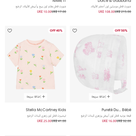
NAME IT
Dolce & Gabbana
شورت قطن موسلين لون أخضر للأولاد
شورت قطن مقلم لون بيج وأبيض للأولاد الرضع
UK£ 10.00
UK£ 17.00
UK£ 108.00
UK£ 215.00
40% OFF
50% OFF
إضافة سريعة
إضافة سريعة
Stella McCartney Kids
Pureté Du... Bébé
قبعة بونيه قطن لون أبيض وزهري للبنات الرضع
تيشيرت قطن لون زهري للبنات الرضع
UK£ 25.00
UK£ 41.00
UK£ 16.00
UK£ 32.00