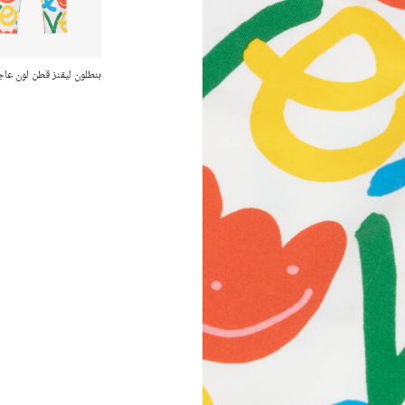
بنطلون ليقنز قطن لون عاج