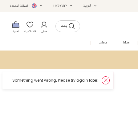
العربية
UK£ GBP
المملكة المتحدة
بحث
حسابي
قائمة الأمنيات
الحقيبة
هدايا
مجلتنا
التخفيضات