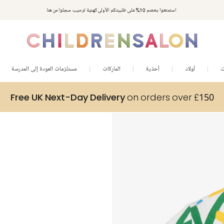
استمتعوا بخصم 10% على طلبيتكم الأولى كهدية ترحيب. سجلوا من هنا
ت
أولاد
أحذية
الماركات
مستلزمات العودة إلى المدرسة
Free UK Next-Day Delivery
on orders over £150