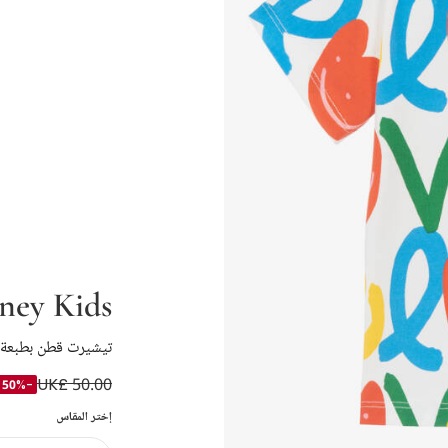
ney Kids
تيشيرت قطن بطبعة ت
UK£ 50.00
-50%
إختر المقاس