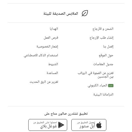
الملابس الصديقة للبيئة
الشحن و الأرجاع
الهدايا
إنشاء طلب الإرجاع
فرص العمل
إتصل بنا
إشعار الخصوصية
حول الموقع
استخدام الذكاء الاصطناعي
جدول المقاسات
الشروط
تقرير عن الفجوة في الرواتب
المساعدة
بين الجنسين
تقرير عن الرق الحديث
الحياد الكربوني
جديد
التزاماتنا البيئية
تطبيق تشلدرن صالون متاح على
تحميل التطبيق من
احصلوا على التطبيق من
أبل ستور
غوغل بلاي