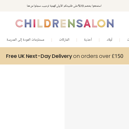
استمتعوا بخصم 10% على طلبيتكم الأولى كهدية ترحيب. سجلوا من هنا
ت
أولاد
أحذية
الماركات
مستلزمات العودة إلى المدرسة
Free UK Next-Day Delivery
on orders over £150