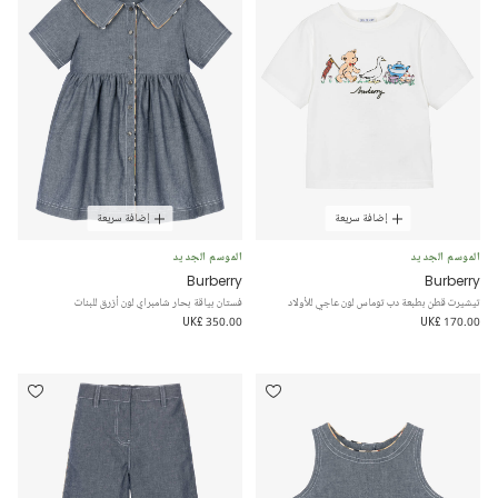
إضافة سريعة
إضافة سريعة
الموسم الجديد
الموسم الجديد
Burberry
Burberry
تيشيرت قطن بطبعة دب توماس لون عاجي للأولاد
فستان بياقة بحار شامبراي لون أزرق للبنات
UK£ 350.00
UK£ 170.00