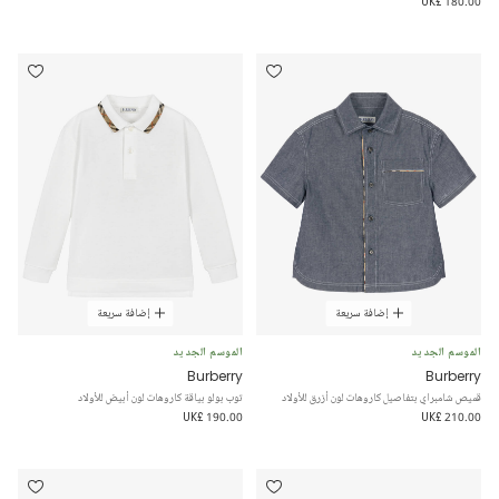
UK£ 180.00
إضافة سريعة
إضافة سريعة
الموسم الجديد
الموسم الجديد
Burberry
Burberry
قميص شامبراي بتفاصيل كاروهات لون أزرق للأولاد
توب بولو بياقة كاروهات لون أبيض للأولاد
UK£ 190.00
UK£ 210.00