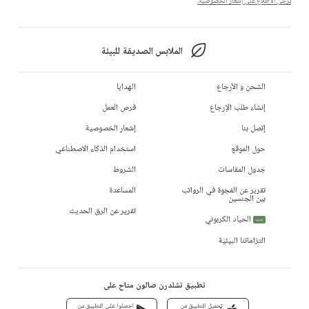
يرجى الاطلاع على إشعار الخصوصية.
الملابس الصديقة للبيئة
الشحن و الأرجاع
الهدايا
إنشاء طلب الإرجاع
فرص العمل
إتصل بنا
إشعار الخصوصية
حول الموقع
استخدام الذكاء الاصطناعي
جدول المقاسات
الشروط
تقرير عن الفجوة في الرواتب
المساعدة
بين الجنسين
تقرير عن الرق الحديث
الحياد الكربوني
جديد
التزاماتنا البيئية
تطبيق تشلدرن صالون متاح على
تحميل التطبيق من
احصلوا على التطبيق من