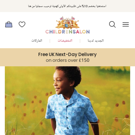
مكافآت تشلدرن صالون | اجمعوا النقاط مع كل عملية شراء لتحصلوا على هدايا حصرية وعروض مصممة خصيصا لتلبي
استمتعوا بخصم 10% على طلبيتكم الأولى كهدية ترحيب. سجلوا من هنا
متطلباتكم
الجديد لدينا
التخفيضات
الماركات
Free UK Next-Day Delivery
on orders over £150