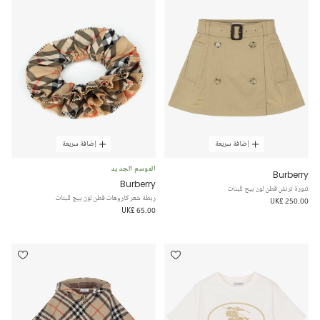
إضافة سريعة
إضافة سريعة
الموسم الجديد
Burberry
Burberry
تنورة ترنش قطن لون بيج للبنات
ربطة شعر كاروهات قطن لون بيج للبنات
UK£ 250.00
UK£ 65.00