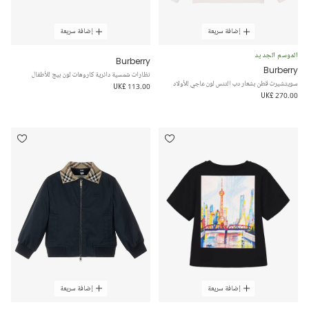
إضافة سريعة
إضافة سريعة
الموسم الجديد
Burberry
Burberry
نظارات شمسية دائرية كاروهات لون بيج للأطفال
سويتشيرت قطن بشعار دب التنس لون عاجي للأولاد
UK£ 113.00
UK£ 270.00
إضافة سريعة
إضافة سريعة