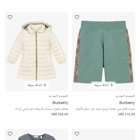
إضافة سريعة
إضافة سريعة
الموسم الجديد
الموسم الجديد
Burberry
Burberry
شورت قطن مزين بنقشة بربري تشيك لون أخضر للأولاد
معطف منفوخ بسحاب كاروهات لون عاجي للبنات
UK£ 550.00
UK£ 210.00