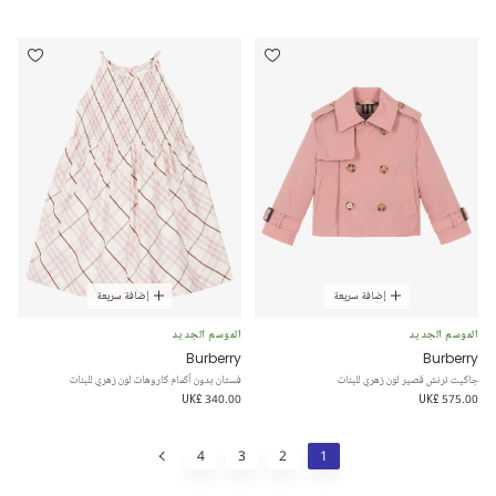
إضافة سريعة
إضافة سريعة
الموسم الجديد
الموسم الجديد
Burberry
Burberry
جاكيت ترنش قصير لون زهري للبنات
فستان بدون أكمام كاروهات لون زهري للبنات
UK£ 340.00
UK£ 575.00
4
3
2
1