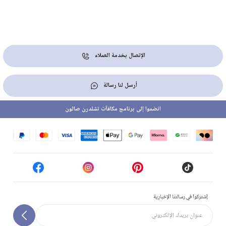
الإتصال بخدمة العملاء
أرسل لنا رسالة
انضموا إلى برنامج مكافآت تشلدرن صالون
إشتركوا في رسالتنا الإخبارية