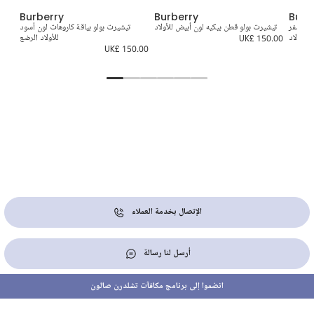
Burberry
Burberry
Burb
ون أصفر
تيشيرت بولو قطن بيكيه لون أبيض للأولاد
تيشيرت بولو بياقة كاروهات لون أسود
توب
للأولاد
UK£ 150.00
للأولاد الرضع
0.00
UK£ 150.00
الإتصال بخدمة العملاء
أرسل لنا رسالة
انضموا إلى برنامج مكافآت تشلدرن صالون