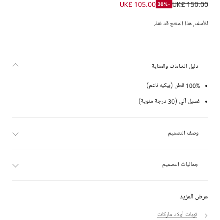
تيشيرت بولو بشعار EKD قطن لون أسود للأولاد
UK£ 105.00
UK£ 150.00
-30%
للأسف, هذا المنتج قد نفذ.
دليل الخامات والعناية
100% قطن (بيكيه ناعم)
غسيل آلي (30 درجة مئوية)
وصف التصميم
جماليات التصميم
عرض المزيد
توبات أولاد ماركات