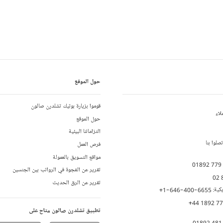
حول الموقع
قوموا بزيارة بوتيك تشلدرن صالون
لاء
حول الموقع
التزاماتنا البيئية
لوا بنا
فرص العمل
مواقع التسويق بالعمولة
01892 779
تقرير عن الفجوة في الرواتب بين الجنسين
02 
تقرير عن الرق الحديث
يكية:
+1-646-400-6655
+44 1892 7
تطبيق تشلدرن صالون متاح على
01892 481