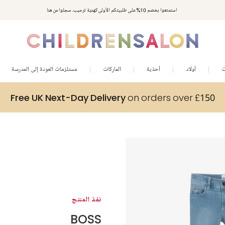
استمتعوا بخصم 10% على طلبيتكم الأولى كهدية ترحيب. سجلوا من هنا
ت
أولاد
أحذية
الماركات
مستلزمات العودة إلى المدرسة
Free UK Next-Day Delivery
on orders over £150
نفذ المنتج
BOSS