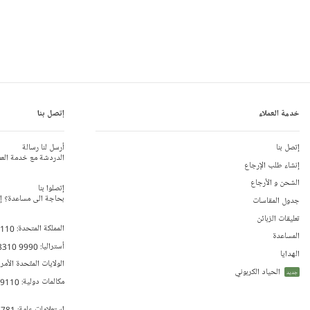
خدمة العملاء
إتصل بنا
إتصل بنا
أرسل لنا رسالة
الدردشة مع خدمة العم
إنشاء طلب الإرجاع
الشحن و الأرجاع
إتصلوا بنا
بحاجة الى مساعدة؟ إتص
جدول المقاسات
تعليقات الزبائن
المملكة المتحدة:
 110
المساعدة
أستراليا:
8310 9990
الهدايا
الولايات المتّحدة الأمر
الحياد الكربوني
جديد
مكالمات دولية:
79110
إستعلامات عامة:
 781