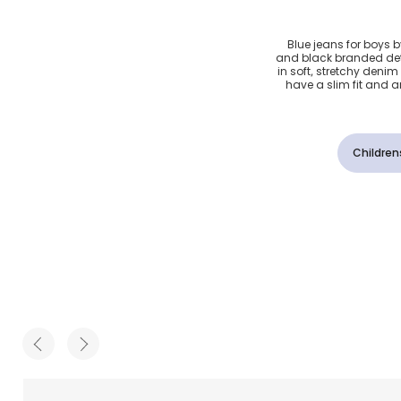
 فيت لون
Blue jeans for boys 
and black branded det
in soft, stretchy denim 
have a slim fit and a