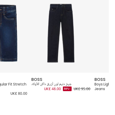
BOSS
BOSS
Boys Light 
جينز دنيم لون أزرق داكن للأولاد
ular Fit Stretch
UK£ 48.00
UK£ 95.00
Jeans
-50%
UK£ 80.00