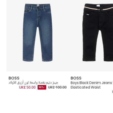
BOSS
BOSS
Boys Black Denim Jeans 
جينز دنيم بقصة واسعة لون أزرق للأولاد
جي
.00
UK£ 50.00
UK£ 100.00
Elasticated Waist
-50%