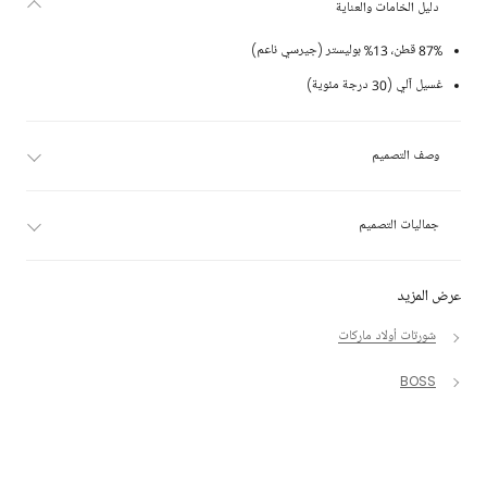
دليل الخامات والعناية
87% قطن، 13% بوليستر (جيرسي ناعم)
غسيل آلي (30 درجة مئوية)
وصف التصميم
جماليات التصميم
عرض المزيد
شورتات أولاد ماركات
BOSS