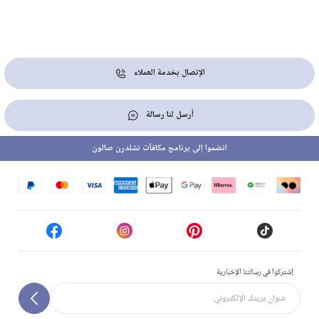
الإتصال بخدمة العملاء
أرسل لنا رسالة
انضموا إلى برنامج مكافآت تشلدرن صالون
إشتركوا في رسالتنا الإخبارية