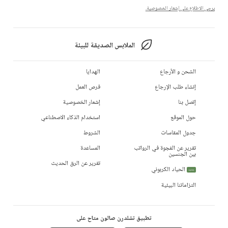
يرجى الاطلاع على إشعار الخصوصية.
الملابس الصديقة للبيئة
الشحن و الأرجاع
الهدايا
إنشاء طلب الإرجاع
فرص العمل
إتصل بنا
إشعار الخصوصية
حول الموقع
استخدام الذكاء الاصطناعي
جدول المقاسات
الشروط
تقرير عن الفجوة في الرواتب
المساعدة
بين الجنسين
تقرير عن الرق الحديث
الحياد الكربوني
جديد
التزاماتنا البيئية
تطبيق تشلدرن صالون متاح على