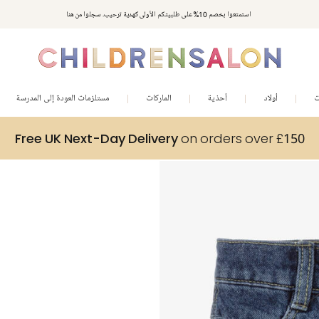
استمتعوا بخصم 10% على طلبيتكم الأولى كهدية ترحيب. سجلوا من هنا
ت
أولاد
أحذية
الماركات
مستلزمات العودة إلى المدرسة
Free UK Next-Day Delivery
on orders over £150