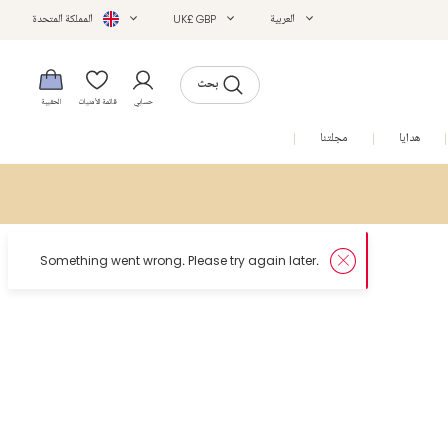
العربية
UK£ GBP
المملكة المتحدة
بحث
حسابي
قائمة الأمنيات
الحقيبة
هدايا
مجلتنا
التخفيضات