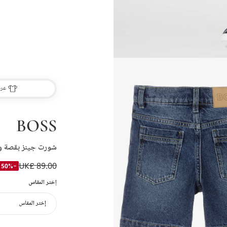
عرض
BOSS
شورت جينز بقصة واس
UK£ 89.00
-50%
إختر المقاس
إختر المقاس