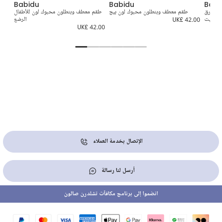
Babidu
Babidu
Babi
ن أزرق
طقم معطف وبنطلون محبوك لون بيج
طقم معطف وبنطلون محبوك لون للأطفال
ey
سليت
UK£ 42.00
الرضع
6.00
UK£ 42.00
الإتصال بخدمة العملاء
أرسل لنا رسالة
انضموا إلى برنامج مكافآت تشلدرن صالون