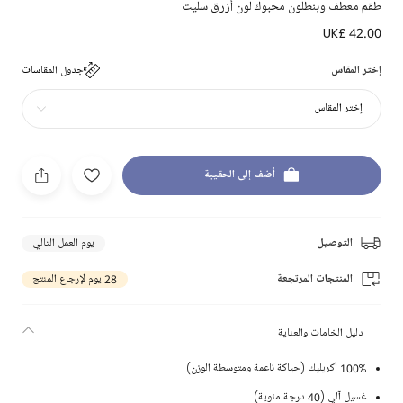
طقم معطف وبنطلون محبوك لون أزرق سليت
UK£ 42.00
إختر المقاس
جدول المقاسات
إختر المقاس
أضف إلى الحقيبة
التوصيل
يوم العمل التالي
المنتجات المرتجعة
28 يوم لإرجاع المنتج
دليل الخامات والعناية
100% أكريليك (حياكة ناعمة ومتوسطة الوزن)
غسيل آلي (40 درجة مئوية)