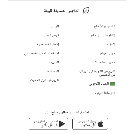
الملابس الصديقة للبيئة
الشحن و الأرجاع
الهدايا
إنشاء طلب الإرجاع
فرص العمل
إتصل بنا
إشعار الخصوصية
حول الموقع
استخدام الذكاء الاصطناعي
جدول المقاسات
الشروط
تقرير عن الفجوة في الرواتب
المساعدة
بين الجنسين
تقرير عن الرق الحديث
الحياد الكربوني
جديد
التزاماتنا البيئية
تطبيق تشلدرن صالون متاح على
تحميل التطبيق من
احصلوا على التطبيق من
أبل ستور
غوغل بلاي