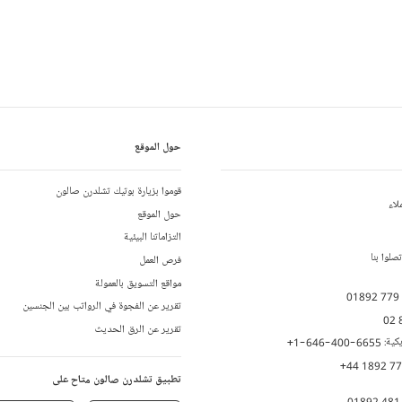
حول الموقع
قوموا بزيارة بوتيك تشلدرن صالون
لاء
حول الموقع
التزاماتنا البيئية
لوا بنا
فرص العمل
مواقع التسويق بالعمولة
01892 779
تقرير عن الفجوة في الرواتب بين الجنسين
02 
تقرير عن الرق الحديث
يكية:
+1-646-400-6655
+44 1892 7
تطبيق تشلدرن صالون متاح على
01892 481