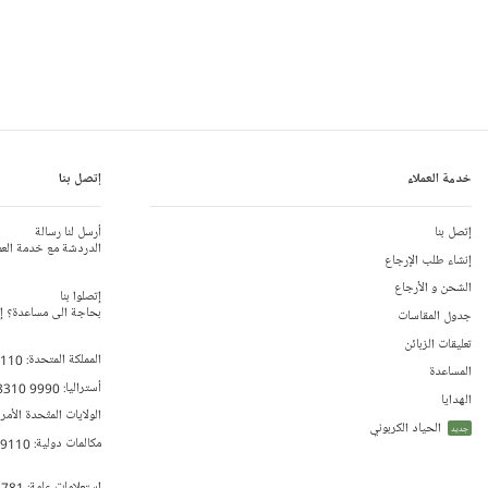
خدمة العملاء
إتصل بنا
إتصل بنا
أرسل لنا رسالة
الدردشة مع خدمة العم
إنشاء طلب الإرجاع
الشحن و الأرجاع
إتصلوا بنا
بحاجة الى مساعدة؟ إتص
جدول المقاسات
تعليقات الزبائن
المملكة المتحدة:
 110
المساعدة
أستراليا:
8310 9990
الهدايا
الولايات المتّحدة الأمر
الحياد الكربوني
جديد
مكالمات دولية:
79110
إستعلامات عامة:
 781