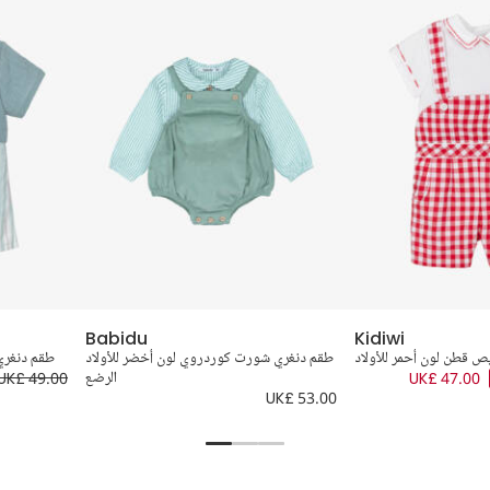
Babidu
Kidiwi
 قطن لون أحمر للأولاد
طقم دنغري شورت كوردروي لون أخضر للأولاد
طقم دنغري 
UK£ 47.00
الرضع
UK£ 49.00
UK£ 53.00