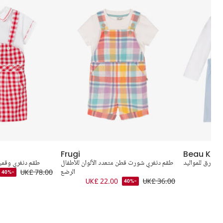
Frugi
Beau KiD
ن أزرق للمواليد
طقم دنغري شورت قطن متعدد الألوان للأطفال
طقم دنغري وقميص
الرضع
UK£ 78.00
-40%
UK£ 22.00
UK£ 36.00
-40%