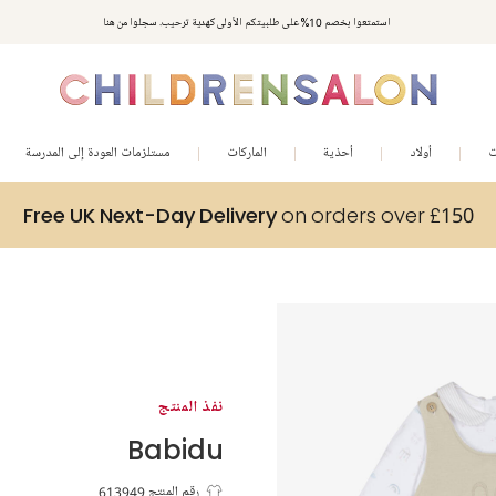
استمتعوا بخصم 10% على طلبيتكم الأولى كهدية ترحيب. سجلوا من هنا
ت
أولاد
أحذية
الماركات
مستلزمات العودة إلى المدرسة
Free UK Next-Day Delivery
on orders over £150
نفذ المنتج
Babidu
رقم المنتج 613949