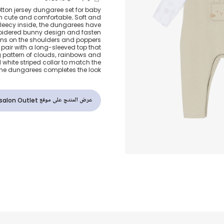
طقم دانغري قط
tton jersey dungaree set for baby
h cute and comfortable. Soft and
بيج للأولاد الر
 fleecy inside, the dungarees have
idered bunny design and fasten
tons on the shoulders and poppers
 pair with a long-sleeved top that
pattern of clouds, rainbows and
 white striped collar to match the
 the dungarees completes the look.
عرض المنتج على موقع Childrensalon Outlet