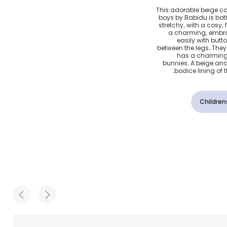
ن لون
This adorable beige co
boys by Babidu is bot
ضع
stretchy, with a cosy,
a charming, embro
easily with but
between the legs. They
has a charming 
bunnies. A beige and
bodice lining of