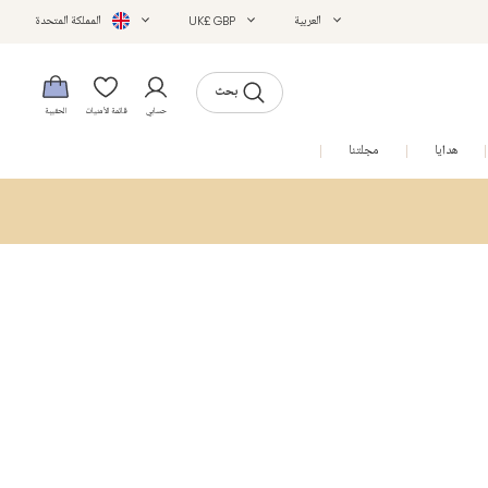
العربية
UK£ GBP
المملكة المتحدة
بحث
حسابي
قائمة الأمنيات
الحقيبة
هدايا
مجلتنا
التخفيضات