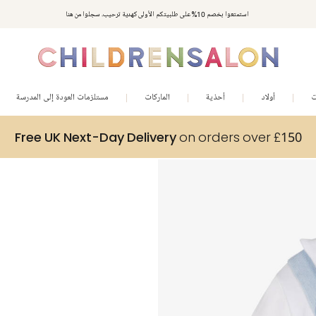
مكافآت تشلدرن صالون | اجمعوا النقاط مع كل عملية شراء لتحصلوا على هدايا حصرية وعروض مصممة خصيصا لتلبي
استمتعوا بخصم 10% على طلبيتكم الأولى كهدية ترحيب. سجلوا من هنا
متطلباتكم
ت
أولاد
أحذية
الماركات
مستلزمات العودة إلى المدرسة
Free UK Next-Day Delivery
on orders over £150