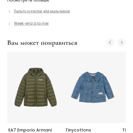
Посмотреть больше
Пальто и куртки для мальчиков
Week-end à la mer
Вам может понравиться
EA7 Emporio Armani
Tinycottons
Timb