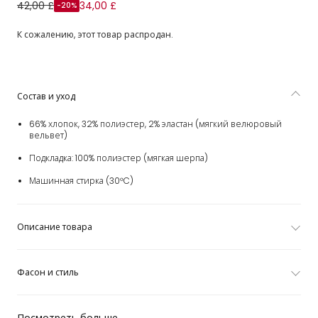
Куртка вельветовая синяя с воротником из шерпы для
42,00 £
34,00 £
-20%
мальчиков
К сожалению, этот товар распродан.
Состав и уход
66% хлопок, 32% полиэстер, 2% эластан (мягкий велюровый
вельвет)
Подкладка: 100% полиэстер (мягкая шерпа)
Машинная стирка (30°C)
Описание товара
Фасон и стиль