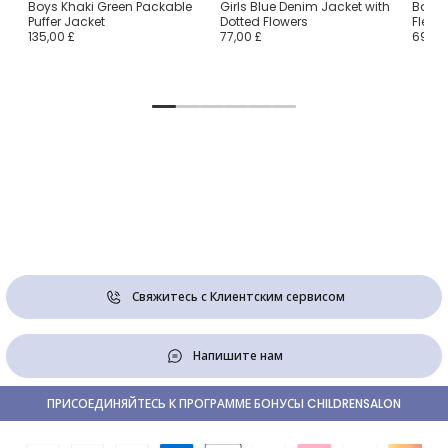
Boys Khaki Green Packable
Girls Blue Denim Jacket with
Baby 
Puffer Jacket
Dotted Flowers
Fleec
135,00 £
77,00 £
69,00
Свяжитесь с Клиентским сервисом
Напишите нам
ПРИСОЕДИНЯЙТЕСЬ К ПРОГРАММЕ БОНУСЫ CHILDRENSALON