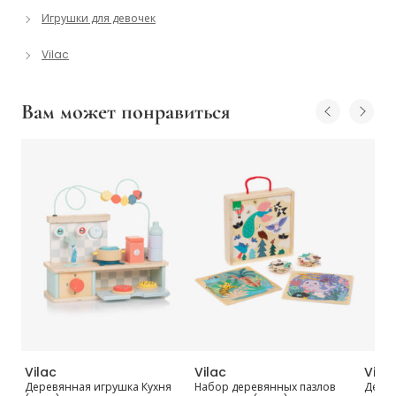
Игрушки для девочек
Vilac
Вам может понравиться
Vilac
Vilac
Vilac
ор
Деревянная игрушка Кухня
Набор деревянных пазлов
Дерев