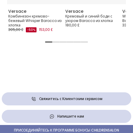
Versace
Versace
Vers
h
Комбинезон кремово-
Кремовый и синий боди с
White
бежевый Whisper Barocco из
узором Barocco из хлопка
Baroc
хлопка
180,00 £
335,0
305,00 £
153,00 £
-50%
Свяжитесь с Клиентским сервисом
Напишите нам
ПРИСОЕДИНЯЙТЕСЬ К ПРОГРАММЕ БОНУСЫ CHILDRENSALON