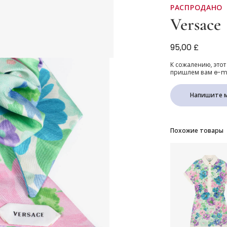
РАСПРОДАНО
Versace
Girls Blue & P
95,00 £
К сожалению, этот
пришлем вам e-mai
Напишите м
Похожие товары