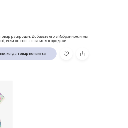
urple Meadow Print Silk Hair Scrunchie
 товар распродан. Добавьте его в Избранное, и мы
l, если он снова появится в продаже.
не, когда товар появится