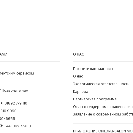
НАМИ
О НАС
Посетите наш магазин
лиентским сервисом
О нас
Экологическая ответственность
 Позвоните нам.
Карьера
Партнёрская программа
ия:
01892 779 110
Отчет о гендерном неравенстве в
8310 9990
Заявление о современном рабст
00-6655
й:
+44 1892 779110
ПРИЛОЖЕНИЕ CHILDRENSALON М