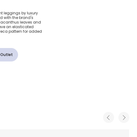
истые
nt leggings by luxury
d with the brand's
occo для
ed acanthus leaves and
ave an elasticated
reca pattern for added
 Outlet