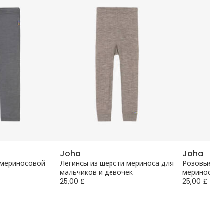
Joha
Joha
 мериносовой
Легинсы из шерсти мериноса для
Розовые ле
мальчиков и девочек
мериноса д
25,00 £
25,00 £