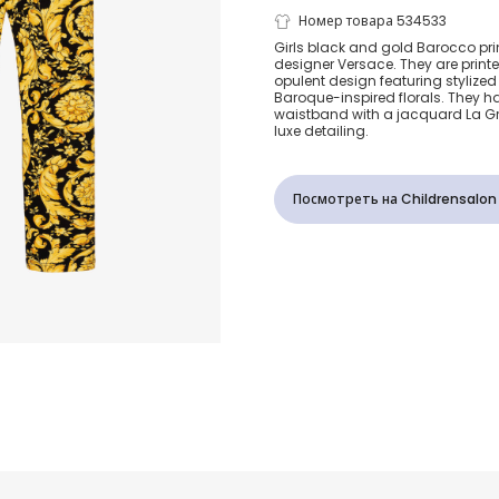
Черно-золот
Номер товара 534533
Girls black and gold Barocco pri
designer Versace. They are printe
легинсы Bar
opulent design featuring styliz
Baroque-inspired florals. They h
waistband with a jacquard La G
девочек
luxe detailing.
Посмотреть на Childrensalon