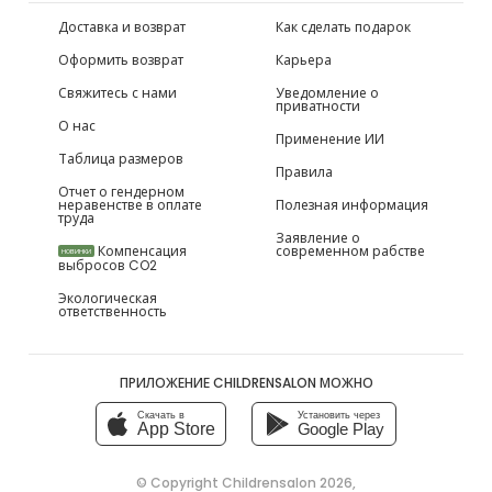
Доставка и возврат
Как сделать подарок
Оформить возврат
Карьера
Свяжитесь с нами
Уведомление о
приватности
О нас
Применение ИИ
Таблица размеров
Правила
Отчет о гендерном
неравенстве в оплате
Полезная информация
труда
Заявление о
Компенсация
современном рабстве
НОВИНКИ
выбросов CO2
Экологическая
ответственность
ПРИЛОЖЕНИЕ CHILDRENSALON МОЖНО
Скачать в
Установить через
App Store
Google Play
© Copyright
Childrensalon 2026
,