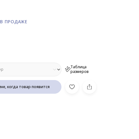
 В ПРОДАЖЕ
нальная сумка (40см)
Таблица
размеров
не, когда товар появится