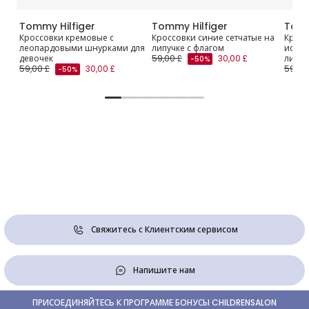
Tommy Hilfiger
Tommy Hilfiger
Tomm
her
Кроссовки кремовые с
Кроссовки синие сетчатые на
Кросс
леопардовыми шнурками для
липучке с флагом
искус
девочек
59,00 £
30,00 £
липуч
-50%
59,00 £
30,00 £
59,00
-50%
Свяжитесь с Клиентским сервисом
Напишите нам
ПРИСОЕДИНЯЙТЕСЬ К ПРОГРАММЕ БОНУСЫ CHILDRENSALON