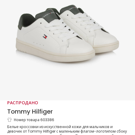
РАСПРОДАНО
Tommy Hilfiger
Номер товара 603386
Кроссовки бело-зеленые из
Белые кроссовки из искусственной кожи для мальчиков и
искусственной кожи на шнуровке
девочек от Tommy Hilfiger с маленьким флагом-логотипом сбоку