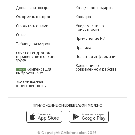
Доставка и возврат
Как сделать подарок
Оформить возврат
Карьера
Свяжитесь с нами
Уведомление о
приватности
О нас
Применение ИИ
Таблица размеров
Правила
Отчет о гендерном
неравенстве в оплате
Полезная информация
труда
Заявление о
Компенсация
современном рабстве
НОВИНКИ
выбросов CO2
Экологическая
ответственность
ПРИЛОЖЕНИЕ CHILDRENSALON МОЖНО
Скачать в
Установить через
App Store
Google Play
© Copyright
Childrensalon 2026
,