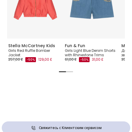
Stella McCartney Kids
Fun & Fun
Mayo
Girls Red Ruffle Bomber
Girls Light Blue Denim Shorts
Джинс
Jacket
with Rhinestone Trims
звезд
257,00 £
129,00 £
61,00 £
31,00 £
35,00
-50%
-50%
Свяжитесь с Клиентским сервисом