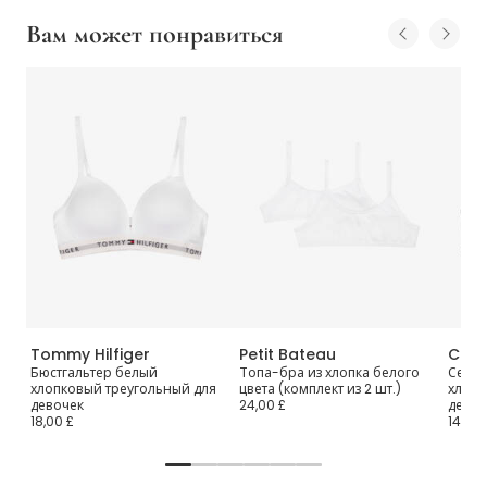
Вам может понравиться
Tommy Hilfiger
Petit Bateau
Clae
Бюстгальтер белый
Топа-бра из хлопка белого
Серый
хлопковый треугольный для
цвета (комплект из 2 шт.)
хлопк
девочек
24,00 £
девоч
18,00 £
14,00 