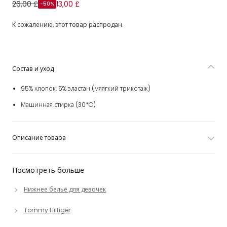
Girls Ivory & Navy Blue Cotton Bra Tops (2 Pack)
26,00 £
13,00 £
-50%
К сожалению, этот товар распродан.
Состав и уход
95% хлопок, 5% эластан (мяягкий трикотаж)
Машинная стирка (30*C)
Описание товара
Посмотреть больше
Нижнее бельё для девочек
Tommy Hilfiger