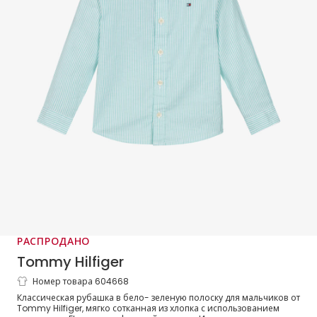
РАСПРОДАНО
Tommy Hilfiger
Номер товара 604668
Рубашка из хлопка в бело-зеленую
Классическая рубашка в бело- зеленую полоску для мальчиков от
полоску для мальчиков
Tommy Hilfiger, мягко сотканная из хлопка с использованием