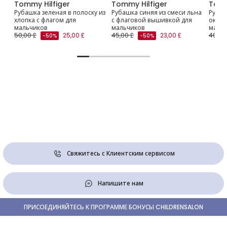
Tommy Hilfiger
Tommy Hilfiger
Tomm
Рубашка зеленая в полоску из
Рубашка синяя из смеси льна
Рубаш
ажа
хлопка с флагом для
с флаговой вышивкой для
оксфо
мальчиков
мальчиков
маль
50,00 £
25,00 £
45,00 £
23,00 £
40,00
-50%
-50%
Свяжитесь с Клиентским сервисом
Напишите нам
ПРИСОЕДИНЯЙТЕСЬ К ПРОГРАММЕ БОНУСЫ CHILDRENSALON