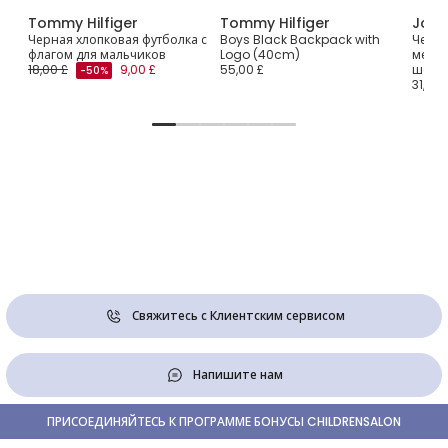
Tommy Hilfiger
Tommy Hilfiger
Joh
Черная хлопковая футболка с
Boys Black Backpack with
Черны
флагом для мальчиков
Logo (40cm)
мерин
18,00 £
9,00 £
55,00 £
шелк
-50%
31,00 
Свяжитесь с Клиентским сервисом
Напишите нам
ПРИСОЕДИНЯЙТЕСЬ К ПРОГРАММЕ БОНУСЫ CHILDRENSALON