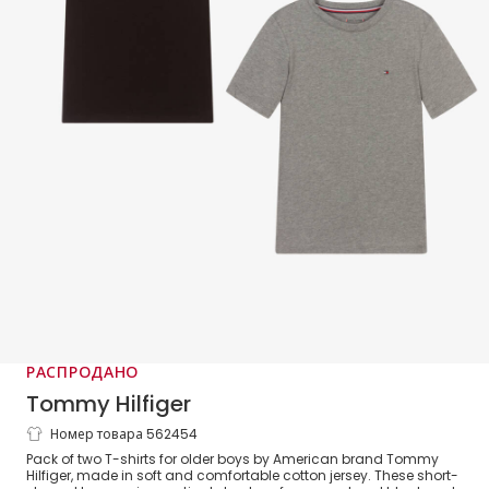
РАСПРОДАНО
Tommy Hilfiger
Номер товара 562454
Серая и черная хлопковые футболки для
Pack of two T-shirts for older boys by American brand Tommy
мальчиков (2шт.)
Hilfiger, made in soft and comfortable cotton jersey. These short-