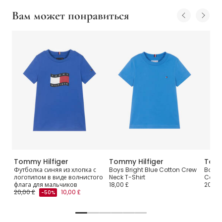
Вам может понравиться
Tommy Hilfiger
Tommy Hilfiger
Tomm
 с
Футболка синяя из хлопка с
Boys Bright Blue Cotton Crew
Boys B
логотипом в виде волнистого
Neck T-Shirt
Cotto
флага для мальчиков
18,00 £
20,00
20,00 £
10,00 £
-50%