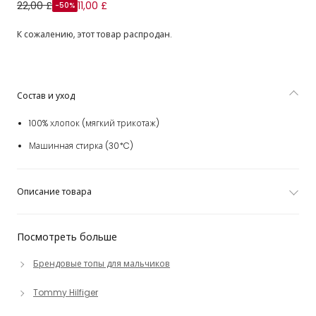
Футболка синяя из хлопкового трикотажа с белыми
22,00 £
11,00 £
-50%
полосками для мальчиков
К сожалению, этот товар распродан.
Состав и уход
100% хлопок (мягкий трикотаж)
Машинная стирка (30*C)
Описание товара
Посмотреть больше
Брендовые топы для мальчиков
Tommy Hilfiger