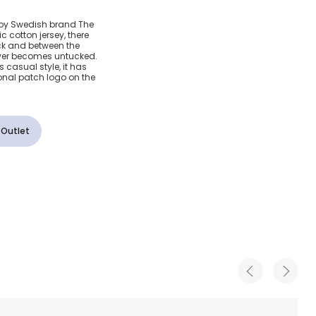
и из
ls by Swedish brand The
c cotton jersey, there
го хлопка
ck and between the
ever becomes untucked.
 casual style, it has
onal patch logo on the
 Outlet