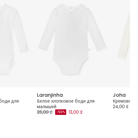
Laranjinha
Joha
боди для
Белое хлопковое боди для
Кремовое 
малышей
24,00 £
26,00 £
13,00 £
-50%