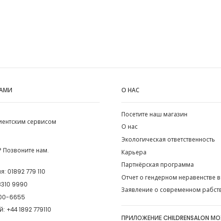
НАМИ
О НАС
Посетите наш магазин
лиентским сервисом
О нас
Экологическая ответственность
 Позвоните нам.
Карьера
Партнёрская программа
ия:
01892 779 110
Отчет о гендерном неравенстве в
8310 9990
Заявление о современном рабст
00-6655
й:
+44 1892 779110
ПРИЛОЖЕНИЕ CHILDRENSALON М