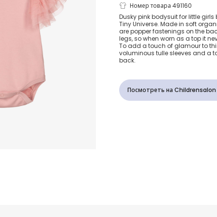
Розовое бод
Номер товара 491160
Dusky pink bodysuit for little gir
Tiny Universe. Made in soft organi
органическо
are popper fastenings on the ba
legs, so when worn as a top it n
To add a touch of glamour to this
voluminous tulle sleeves and a t
back.
Посмотреть на Childrensalon