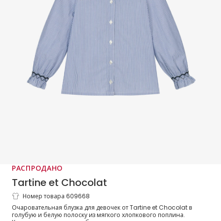
РАСПРОДАНО
Tartine et Chocolat
Номер товара 609668
Блузка бело-голубая в полоску из хлопка
Очаровательная блузка для девочек от Tartine et Chocolat в
с оборками для девочек
голубую и белую полоску из мягкого хлопкового поплина.