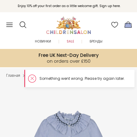
Enjoy 10% off your first order as a little welcome gift. Sign up here.
НОВИНКИ
SALE
БРЕНДЫ
Free UK Next-Day Delivery
on orders over £150
Главная
Девочки
Топы
Something w