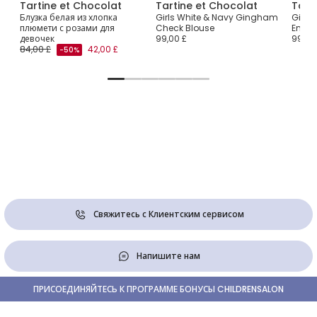
Tartine et Chocolat
Tartine et Chocolat
Tart
Блузка белая из хлопка
Girls White & Navy Gingham
Girls
se
плюмети с розами для
Check Blouse
Embro
девочек
99,00 £
99,00
84,00 £
42,00 £
-50%
Свяжитесь с Клиентским сервисом
Напишите нам
ПРИСОЕДИНЯЙТЕСЬ К ПРОГРАММЕ БОНУСЫ CHILDRENSALON