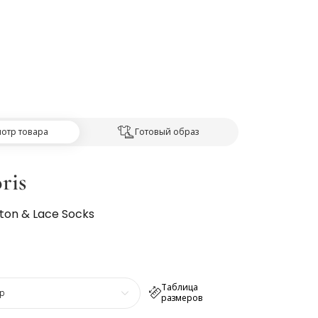
отр товара
Готовый образ
ris
tton & Lace Socks
Таблица
р
размеров