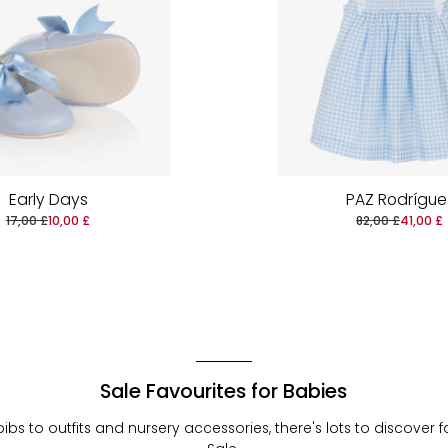
Early Days
PAZ Rodrígue
17,00 £
10,00 £
82,00 £
41,00 £
Sale Favourites for Babies
 to outfits and nursery accessories, there's lots to discover for 