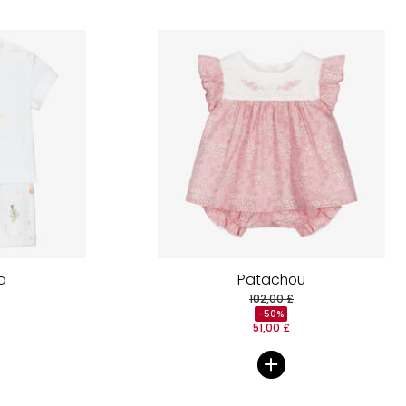
a
Patachou
102,00 £
-50%
51,00 £