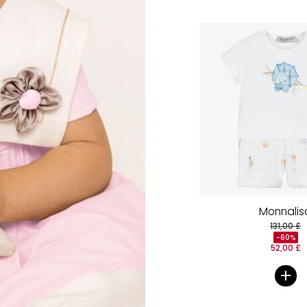
Monnalis
131,00 £
-60%
52,00 £