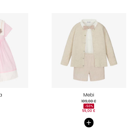
a
Mebi
109,00 £
-50%
55,00 £