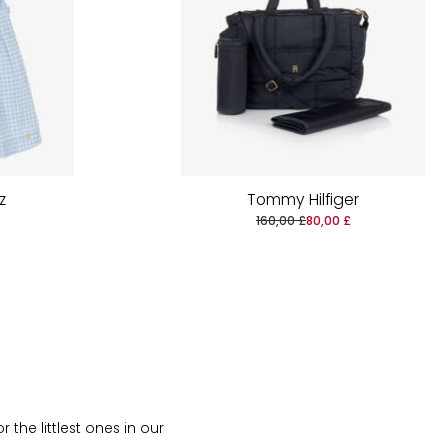
z
Tommy Hilfiger
160,00 £
80,00 £
the littlest ones in our