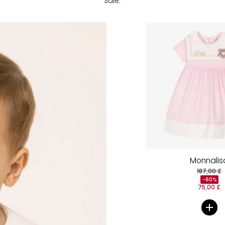
Sale.
Monnalis
187,00 £
-60%
75,00 £