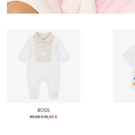
BOSS
89,00 £
45,00 £