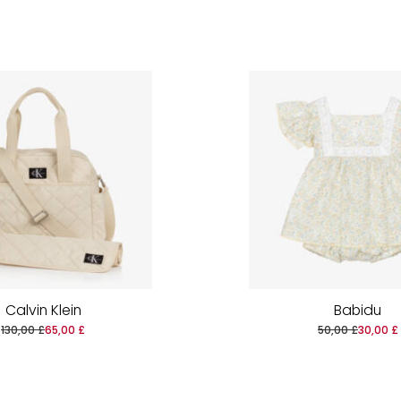
Calvin Klein
Babidu
130,00 £
65,00 £
50,00 £
30,00 £