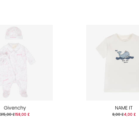
Givenchy
NAME IT
315,00 £
158,00 £
8,00 £
4,00 £