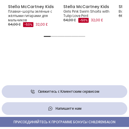
Stella McCartney Kids
Stella McCartney Kids
Stel
ts
Плавки-шорты зелёные с
Girls Pink Swim Shorts with
Boys 
жёлтыми гитарами для
Tulip Love Print
68,00
мальчиков
64,00 £
32,00 £
-50%
64,00 £
32,00 £
-50%
Свяжитесь с Клиентским сервисом
Напишите нам
ПРИСОЕДИНЯЙТЕСЬ К ПРОГРАММЕ БОНУСЫ CHILDRENSALON