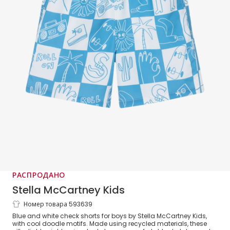
РАСПРОДАНО
Stella McCartney Kids
Номер товара 593639
Boys Blue & White Check Swim Shorts
Blue and white check shorts for boys by Stella McCartney Kids,
with cool doodle motifs. Made using recycled materials, these