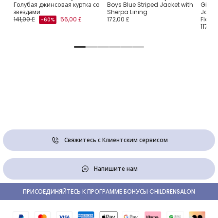
Голубая джинсовая куртка со
Boys Blue Striped Jacket with
Girls 
звездами
Sherpa Lining
Jacke
141,00 £
56,00 £
172,00 £
Flowe
-60%
117,00
Свяжитесь с Клиентским сервисом
Напишите нам
ПРИСОЕДИНЯЙТЕСЬ К ПРОГРАММЕ БОНУСЫ CHILDRENSALON