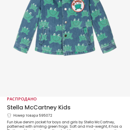
РАСПРОДАНО
Stella McCartney Kids
Номер товара 595072
Blue & Green Frog Denim Jacket
Fun blue denim jacket for boys and girls by Stella McCartney,
patterned with smiling green frogs. Soft and mid-weight, it has a