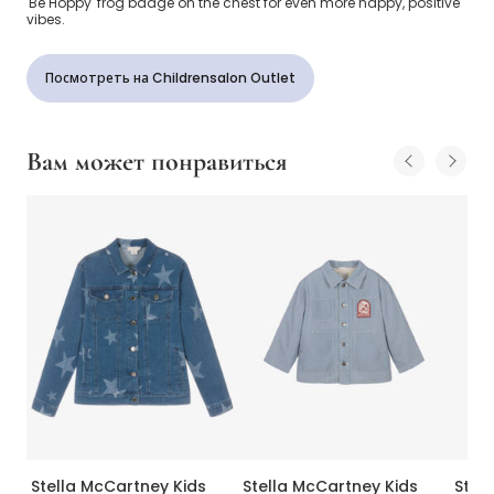
'Be Hoppy' frog badge on the chest for even more happy, positive
vibes.
Посмотреть на Childrensalon Outlet
Вам может понравиться
Stella McCartney Kids
Stella McCartney Kids
Stel