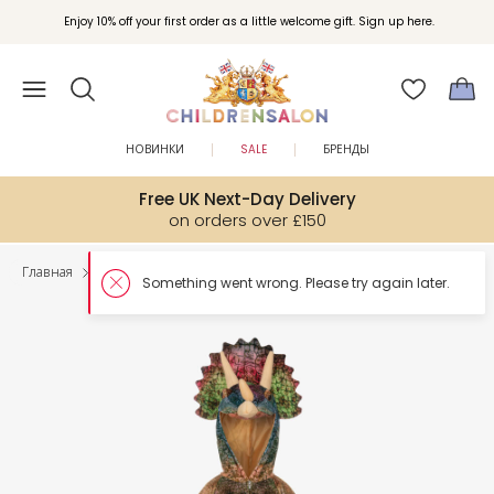
Enjoy 10% off your first order as a little welcome gift. Sign up here.
НОВИНКИ
SALE
БРЕНДЫ
Free UK Next-Day Delivery
on orders over £150
Главная
Мальчики
Костюмы для переодевания
Something went wron