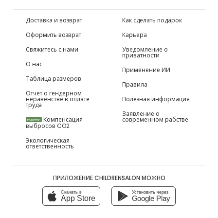
Доставка и возврат
Как сделать подарок
Оформить возврат
Карьера
Свяжитесь с нами
Уведомление о
приватности
О нас
Применение ИИ
Таблица размеров
Правила
Отчет о гендерном
неравенстве в оплате
Полезная информация
труда
Заявление о
Компенсация
современном рабстве
НОВИНКИ
выбросов CO2
Экологическая
ответственность
ПРИЛОЖЕНИЕ CHILDRENSALON МОЖНО
Скачать в
Установить через
App Store
Google Play