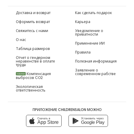
Доставка и возврат
Как сделать подарок
Оформить возврат
Карьера
Свяжитесь с нами
Уведомление о
приватности
О нас
Применение ИИ
Таблица размеров
Правила
Отчет о гендерном
неравенстве в оплате
Полезная информация
труда
Заявление о
Компенсация
современном рабстве
НОВИНКИ
выбросов CO2
Экологическая
ответственность
ПРИЛОЖЕНИЕ CHILDRENSALON МОЖНО
Скачать в
Установить через
App Store
Google Play