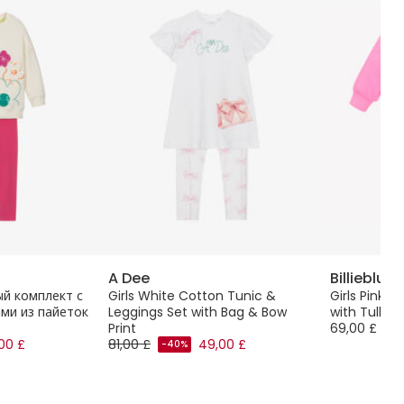
A Dee
Billieblush
й комплект с
Girls White Cotton Tunic &
Girls Pink &
ами из пайеток
Leggings Set with Bag & Bow
with Tulle 
Print
69,00 £
00 £
81,00 £
49,00 £
-40%