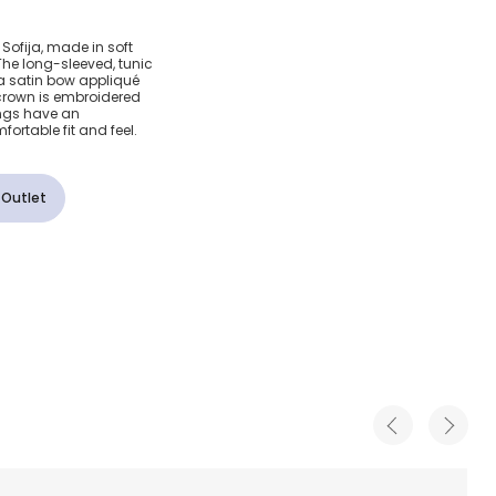
Cotton &
y Sofija, made in soft
 The long-sleeved, tunic
s Set
a satin bow appliqué
 crown is embroidered
ings have an
ortable fit and feel.
 Outlet