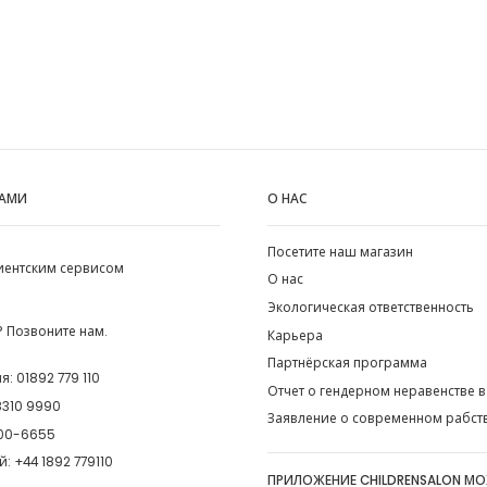
НАМИ
О НАС
Посетите наш магазин
лиентским сервисом
О нас
Экологическая ответственность
 Позвоните нам.
Карьера
Партнёрская программа
ия:
01892 779 110
Отчет о гендерном неравенстве в
8310 9990
Заявление о современном рабст
00-6655
й:
+44 1892 779110
ПРИЛОЖЕНИЕ CHILDRENSALON М