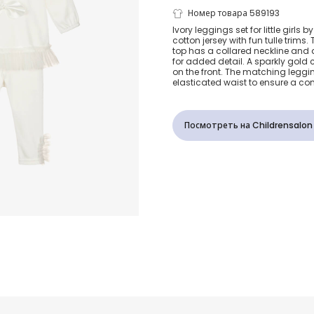
Girls Ivory 
Номер товара 589193
Ivory leggings set for little girls b
cotton jersey with fun tulle trims.
Tulle Legging
top has a collared neckline and 
for added detail. A sparkly gold
on the front. The matching legg
elasticated waist to ensure a comf
Посмотреть на Childrensalon