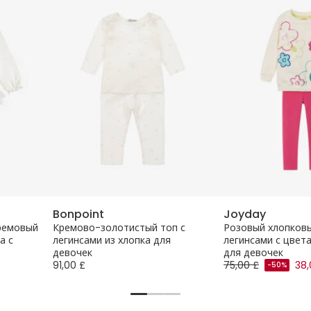
Bonpoint
Joyday
кремовый
Кремово-золотистый топ с
Розовый хлопковы
а с
легинсами из хлопка для
легинсами с цвет
девочек
для девочек
91,00 £
75,00 £
38,
-50%