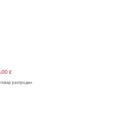
белого топа и голубых шорт
,00 £
 товар распродан.