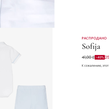
РАСПРОДАНО
Sofija
Комплект из 
41,00 £
25
-40%
К сожалению, этот