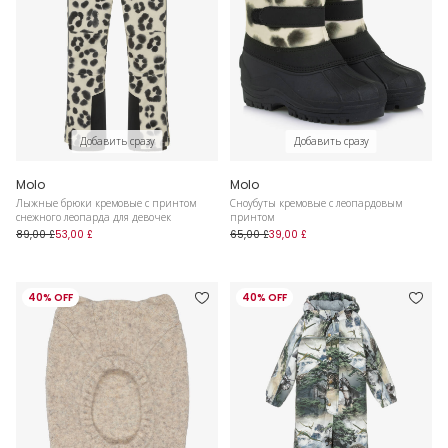
Добавить сразу
Добавить сразу
Molo
Molo
Лыжные брюки кремовые с принтом
Сноубуты кремовые с леопардовым
снежного леопарда для девочек
принтом
89,00 £
53,00 £
65,00 £
39,00 £
40% OFF
40% OFF