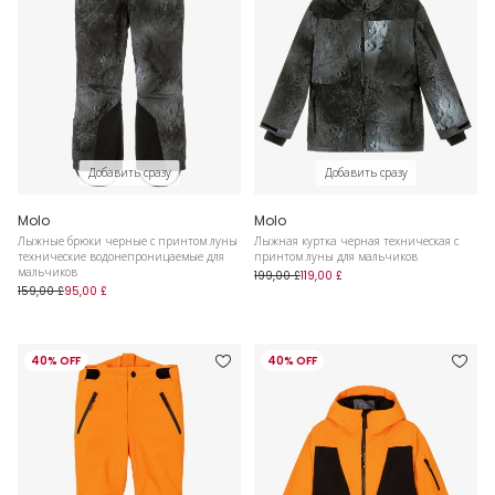
Добавить сразу
Добавить сразу
Molo
Molo
Лыжные брюки черные с принтом луны
Лыжная куртка черная техническая с
технические водонепроницаемые для
принтом луны для мальчиков
мальчиков
199,00 £
119,00 £
159,00 £
95,00 £
40% OFF
40% OFF