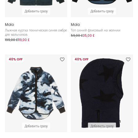
Добавить сразу
Добавить сразу
Molo
Molo
Лыжная куртка техническая синяя омбре
Топ синий флисовый на молнии
для мальчиков
59,00 £
35,00 £
199,00 £
119,00 £
40% OFF
40% OFF
Добавить сразу
Добавить сразу