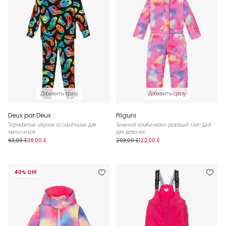
Добавить сразу
Добавить сразу
Deux par Deux
Pilguni
Термобелья чёрное со смайлами для
Зимний комбинезон розовый тай-дай
мальчиков
для девочек
63,00 £
38,00 £
203,00 £
122,00 £
40% OFF