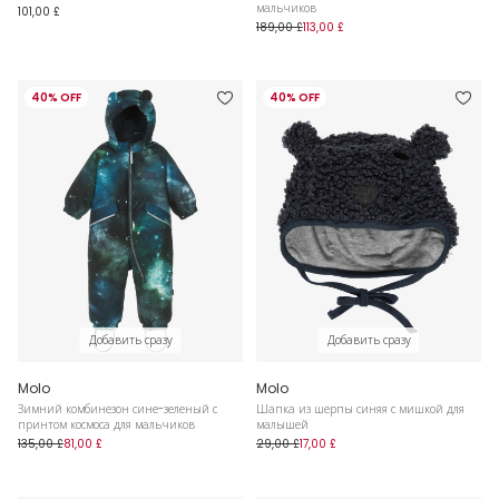
мальчиков
101,00 £
189,00 £
113,00 £
40% OFF
40% OFF
Добавить сразу
Добавить сразу
Molo
Molo
Зимний комбинезон сине-зеленый с
Шапка из шерпы синяя с мишкой для
принтом космоса для мальчиков
малышей
135,00 £
81,00 £
29,00 £
17,00 £