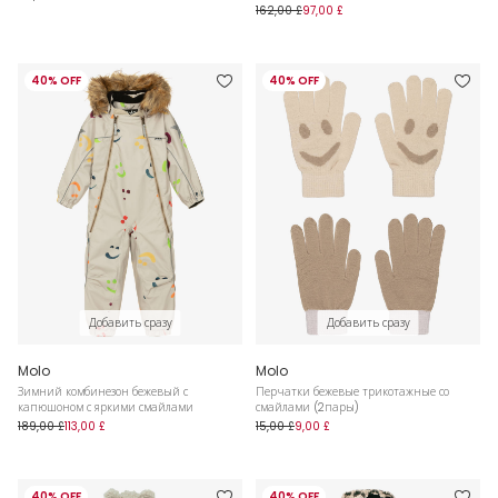
162,00 £
97,00 £
40% OFF
40% OFF
Добавить сразу
Добавить сразу
Molo
Molo
Зимний комбинезон бежевый с
Перчатки бежевые трикотажные со
капюшоном с яркими смайлами
смайлами (2пары)
189,00 £
113,00 £
15,00 £
9,00 £
40% OFF
40% OFF