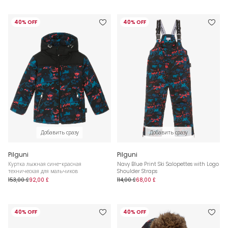
40% OFF
40% OFF
Добавить сразу
Добавить сразу
Pilguni
Pilguni
Куртка лыжная сине-красная
Navy Blue Print Ski Salopettes with Logo
техническая для мальчиков
Shoulder Straps
153,00 £
92,00 £
114,00 £
68,00 £
40% OFF
40% OFF