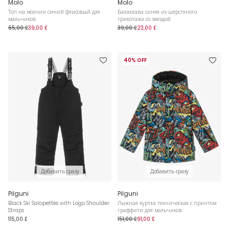
Molo
Molo
Топ на молнии синий флисовый для
Балаклава синяя из шерстяного
мальчиков
трикотажа со звездой
65,00 £
39,00 £
39,00 £
23,00 £
40% OFF
Добавить сразу
Добавить сразу
Pilguni
Pilguni
Black Ski Salopettes with Logo Shoulder
Лыжная куртка техническая с принтом
Straps
граффити для мальчиков
115,00 £
151,00 £
91,00 £