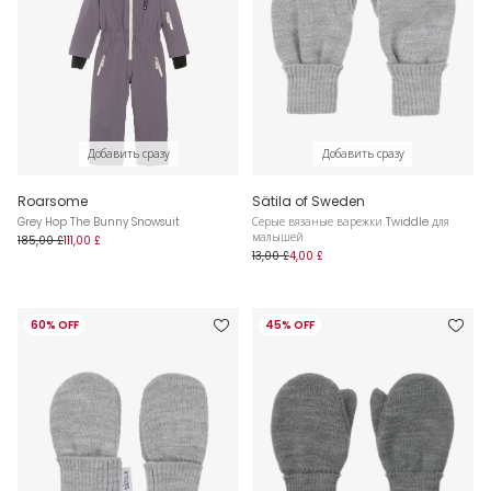
Добавить сразу
Добавить сразу
Roarsome
Sätila of Sweden
Grey Hop The Bunny Snowsuit
Серые вязаные варежки Twiddle для
малышей
185,00 £
111,00 £
13,00 £
4,00 £
60% OFF
45% OFF