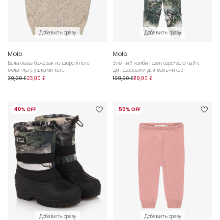
Добавить сразу
Добавить сразу
Molo
Molo
Балаклава бежевая из шерстяного
Зимний комбинезон серо-зелёный с
меланжа с ушками кота
динозаврами для мальчиков
39,00 £
23,00 £
199,00 £
119,00 £
40% OFF
50% OFF
Добавить сразу
Добавить сразу