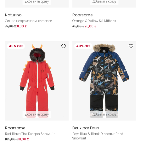
Добавить сразу
Добавить сразу
Naturino
Roarsome
Синие непромокаемые сапоги
Orange & Yellow Ski Mittens
77,00 £
31,00 £
45,00 £
23,00 £
40% OFF
40% OFF
Добавить сразу
Добавить сразу
Roarsome
Deux par Deux
Red Blaze The Dragon Snowsuit
Boys Blue & Black Dinosaur Print
Snowsuit
185,00 £
111,00 £