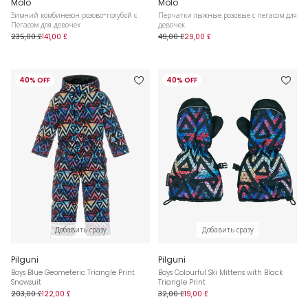
Molo
Molo
Зимний комбинезон розово-голубой с
Перчатки лыжные розовые с пегасом для
Пегасом для девочек
девочек
235,00 £
141,00 £
49,00 £
29,00 £
40% OFF
40% OFF
Добавить сразу
Добавить сразу
Pilguni
Pilguni
Boys Blue Geometeric Triangle Print
Boys Colourful Ski Mittens with Black
Snowsuit
Triangle Print
203,00 £
122,00 £
32,00 £
19,00 £