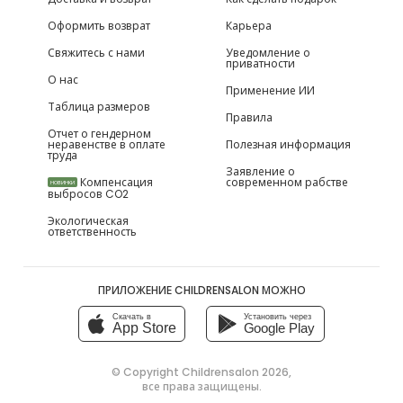
Оформить возврат
Карьера
Свяжитесь с нами
Уведомление о
приватности
О нас
Применение ИИ
Таблица размеров
Правила
Отчет о гендерном
неравенстве в оплате
Полезная информация
труда
Заявление о
Компенсация
современном рабстве
НОВИНКИ
выбросов CO2
Экологическая
ответственность
ПРИЛОЖЕНИЕ CHILDRENSALON МОЖНО
Скачать в
Установить через
App Store
Google Play
© Copyright
Childrensalon 2026
,
все права защищены.