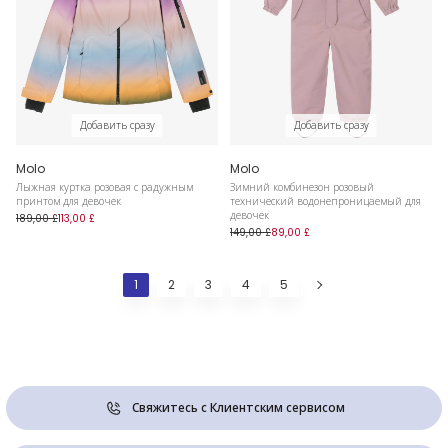
Добавить сразу
Добавить сразу
Molo
Molo
Лыжная куртка розовая с радужным
Зимний комбинезон розовый
принтом для девочек
технический водонепроницаемый для
девочек
189,00 £
113,00 £
149,00 £
89,00 £
1
2
3
4
5
Свяжитесь с Клиентским сервисом