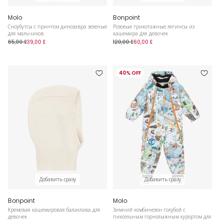
Molo
Bonpoint
Сноубутсы с принтом динозавра зеленые
Розовые трикотажные легинсы из
для мальчиков
кашемира для девочек
65,00 £
39,00 £
120,00 £
60,00 £
40% OFF
Добавить сразу
Добавить сразу
Bonpoint
Molo
Кремовая кашемировая балаклава для
Зимний комбинезон голубой с
девочек
пиксельным горнолыжным курортом для