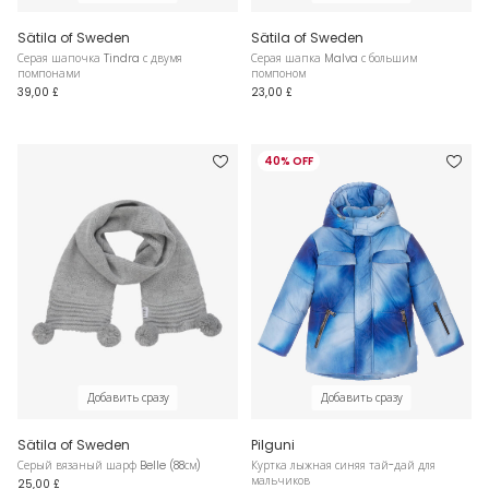
Sätila of Sweden
Sätila of Sweden
Серая шапочка Tindra с двумя
Серая шапка Malva с большим
помпонами
помпоном
39,00 £
23,00 £
40% OFF
Добавить сразу
Добавить сразу
Sätila of Sweden
Pilguni
Серый вязаный шарф Belle (88см)
Куртка лыжная синяя тай-дай для
мальчиков
25,00 £