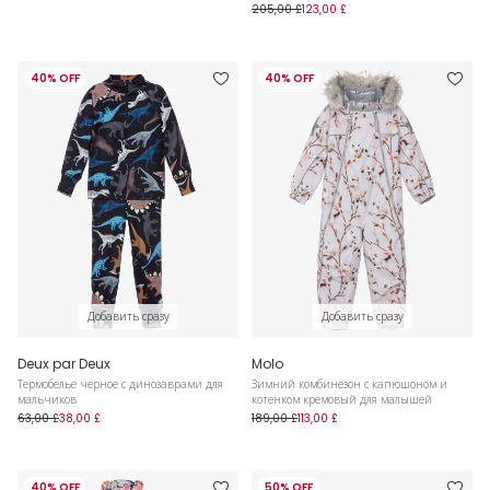
205,00 £
123,00 £
40% OFF
40% OFF
Добавить сразу
Добавить сразу
Deux par Deux
Molo
Термобелье черное с динозаврами для
Зимний комбинезон с капюшоном и
мальчиков
котенком кремовый для малышей
63,00 £
38,00 £
189,00 £
113,00 £
40% OFF
50% OFF