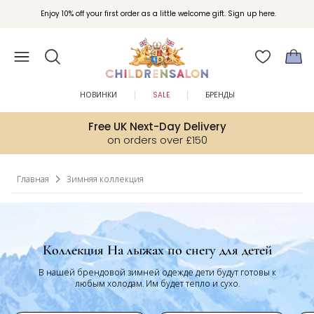
Вступайте в клуб Бонусы Childrensalon для эксклюзивных привилегий при
Enjoy 10% off your first order as a little welcome gift. Sign up here.
покупках.
НОВИНКИ
SALE
БРЕНДЫ
Free UK Next-Day Delivery
on orders over £150
Главная
Зимняя коллекция
Коллекция На лыжах по снегу для детей
В нашей брендовой зимней одежде дети будут готовы к
любым холодам. Им будет тепло и сухо.