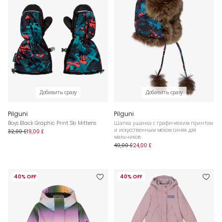
Добавить сразу
Добавить сразу
Pilguni
Pilguni
Boys Black Graphic Print Ski Mittens
Шапка ушанка с графическим принтом
и искусственным мехом синяя для
32,00 £
19,00 £
мальчиков
40,00 £
24,00 £
40% OFF
40% OFF